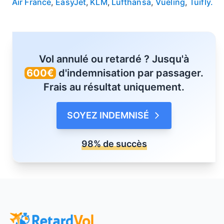
Air France
,
EasyJet
,
KLM
,
Lufthansa
,
Vueling
,
Tuifly.
Vol annulé ou retardé ? Jusqu'à
600€
d'indemnisation par passager.
Frais au résultat uniquement.
SOYEZ INDEMNISÉ
98% de succès