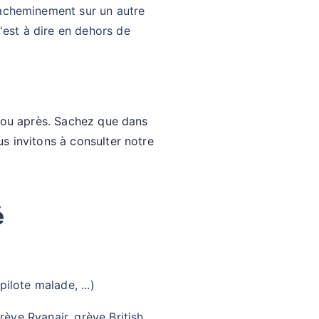
éacheminement sur un autre
'est à dire en dehors de
t ou après. Sachez que dans
s invitons à consulter notre
é
ilote malade, ...)
rève Ryanair, grève British