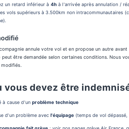
z un retard inférieur à
4h
à l'arrivée après annulation / r
 les vols supérieurs à 3.500km non intracommunautaires (c
e).
odifié
a compagnie annule votre vol et en propose un autre avan
 peut être demandée selon certaines conditions. Nous vou
 modifiés.
ù vous devez être indemnis
é à cause d'un
problème technique
se d'un problème avec
l'équipage
(temps de vol dépassé, p
 compagnie fait grève
: voir nos pages grève Air France, g