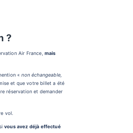
n ?
ervation Air France,
mais
 mention «
non échangeable,
se et que votre billet a été
tre réservation et demander
re vol.
si
vous avez déjà effectué