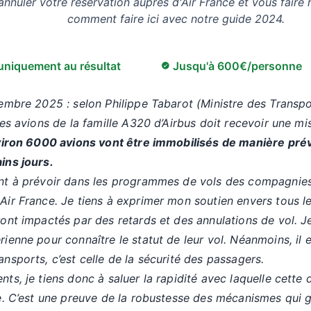
annuler votre réservation auprès d'Air France et vous fair
comment faire ici avec notre guide 2024.
niquement au résultat
Jusqu'à 600€/personne
embre 2025 : selon Philippe Tabarot (Ministre des Transpo
es avions de la famille A320 d’Airbus doit recevoir une mis
iron 6000 avions vont être immobilisés de manière pré
ins jours.
nt à prévoir dans les programmes de vols des compagnies 
ir France. Je tiens à exprimer mon soutien envers tous l
ont impactés par des retards et des annulations de vol. Je
ienne pour connaître le statut de leur vol. Néanmoins, il e
nsports, c’est celle de la sécurité des passagers.
ts, je tiens donc à saluer la rapidité avec laquelle cette 
e. C’est une preuve de la robustesse des mécanismes qui g