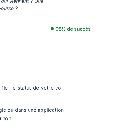
 qui viennent ? Que
boursé ?
98% de succès
fier le statut de votre vol.
le ou dans une application
u non)