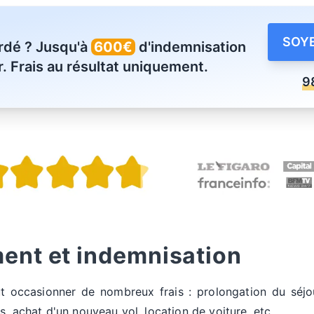
SOYE
ardé ? Jusqu'à
600€
d'indemnisation
. Frais au résultat uniquement.
9
nt et indemnisation
t occasionner de nombreux frais : prolongation du séjou
, achat d'un nouveau vol, location de voiture, etc...