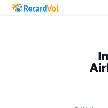
I
Air