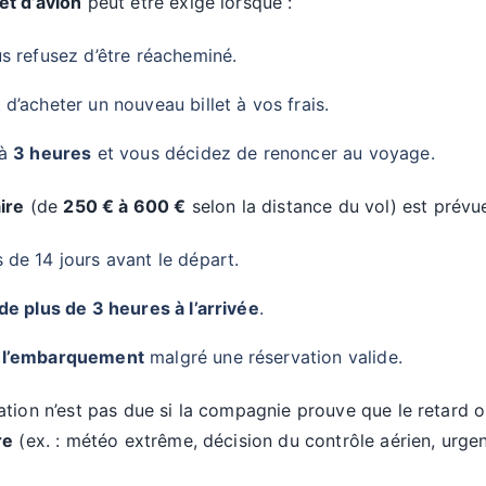
et d’avion
peut être exigé lorsque :
us refusez d’être réacheminé.
d’acheter un nouveau billet à vos frais.
 à
3 heures
et vous décidez de renoncer au voyage.
ire
(de
250 € à 600 €
selon la distance du vol) est prévue
de 14 jours avant le départ.
de plus de 3 heures à l’arrivée
.
à l’embarquement
malgré une réservation valide.
ion n’est pas due si la compagnie prouve que le retard ou 
re
(ex. : météo extrême, décision du contrôle aérien, urg