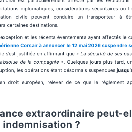
ational est particulièrement affecté par les évolutions 
dations diplomatiques, considérations sécuritaires ou li
viation civile peuvent conduire un transporteur à êtr
rs certaines destinations.
 exception et les récents éventements ayant affectés le c
érienne Corsair à annoncer le 12 mai 2026 suspendre son
e s’est justifiée en affirmant que
« La sécurité de ses pas
é absolue de la compagnie »
. Quelques jours plus tard,
ruption, les opérations étant désormais suspendues
jusqu’
, en droit européen, relever de ce que le règlement 
ance extraordinaire peut-el
e indemnisation ?