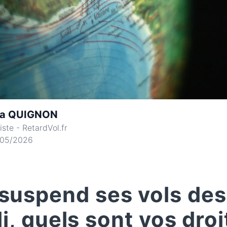
éa QUIGNON
iste - RetardVol.fr
/05/2026
uspend ses vols des
i, quels sont vos droi