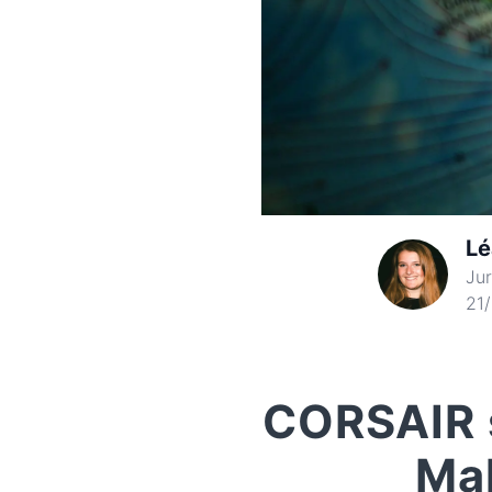
L
Jur
21
CORSAIR s
Mal