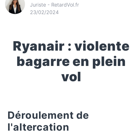
Juriste - RetardVol.fr
23/02/2024
Ryanair : violente
bagarre en plein
vol
Déroulement de
l'altercation